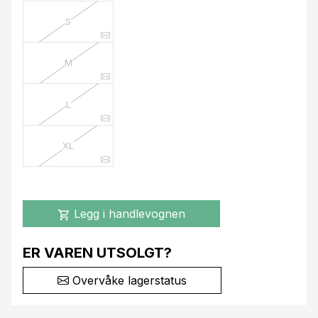
S
M
L
XL
Legg i handlevognen
shopping_cart
ER VAREN UTSOLGT?
Overvåke lagerstatus