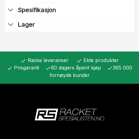
Spesifikasjon
Lager
Raske leveranser
Ekte produkter
check
check
Prisgaranti
60 dagers åpent kjøp
365 000
check
check
check
fornøyde kunder