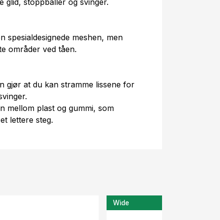
 glid, stoppballer og svinger.
den spesialdesignede meshen, men
tte områder ved tåen.
n gjør at du kan stramme lissene for
vinger.
en mellom plast og gummi, som
t lettere steg.
Wide
-37%