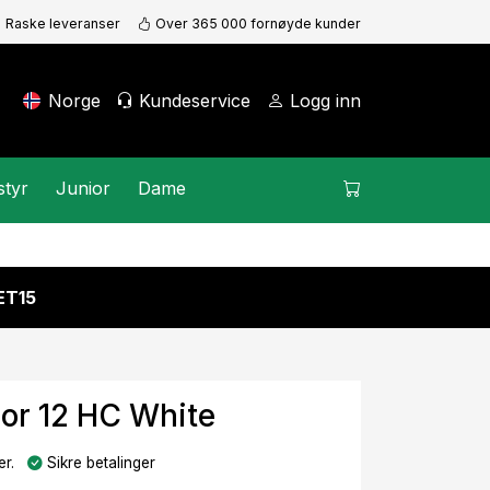
Raske leveranser
Over 365 000 fornøyde kunder
Norge
Kundeservice
Logg inn
styr
Junior
Dame
KET15
or 12 HC White
r.
Sikre betalinger