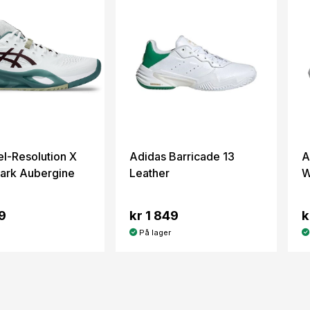
el-Resolution X
Adidas Barricade 13
A
ark Aubergine
Leather
W
9
kr 1 849
k
På lager