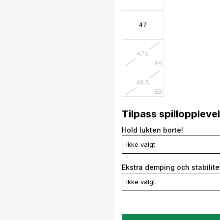
47
47.5
48.5
Tilpass spilloppleve
Hold lukten borte!
Ikke valgt
Ekstra demping och stabilite
Ikke valgt