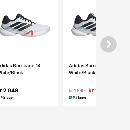
didas Barricade 14
Adidas Barricade 14
hite/Black
White/Black Wide
r 2 049
kr 1 249
kr 1 999
På lager
På lager