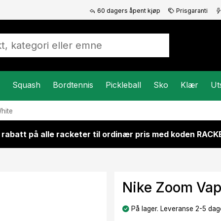
60 dagers åpent kjøp
Prisgaranti
Squash
Bordtennis
Pickleball
Sko
Klær
Ut
hite
 rabatt på alle racketer til ordinær pris med koden RAC
Nike Zoom Vap
På lager. Leveranse 2-5 dage