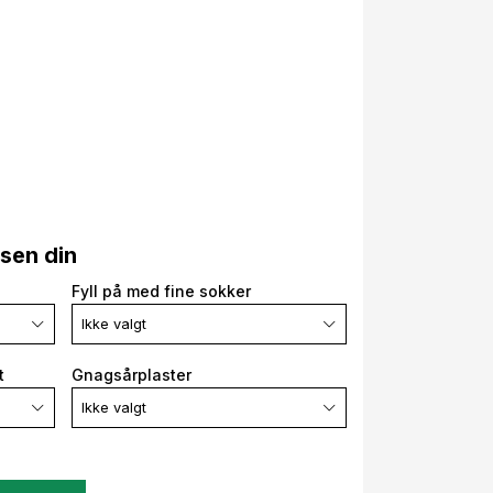
lsen din
Fyll på med fine sokker
Ikke valgt
t
Gnagsårplaster
Ikke valgt