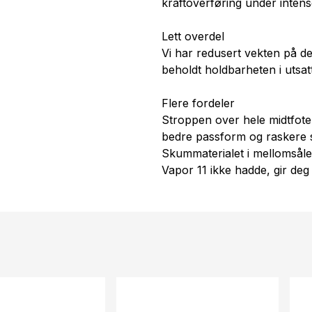
kraftoverføring under intense
Lett overdel
Vi har redusert vekten på 
beholdt holdbarheten i utsa
Flere fordeler
Stroppen over hele midtfote
bedre passform og raskere s
Skummaterialet i mellomsål
Vapor 11 ikke hadde, gir deg e