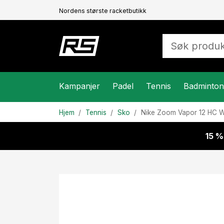
Nordens største racketbutikk
Kampanjer
Padel
Tennis
Badminton
Hjem
Tennis
Sko
Nike
Zoom Vapor 12 HC W
15 %