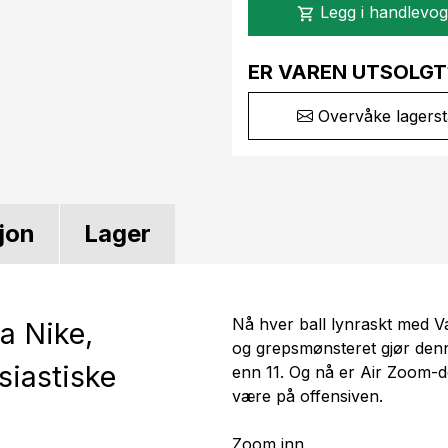
Legg i handlevo
shopping_cart
ER VAREN UTSOLGT
Overvåke lagerst
jon
Lager
Nå hver ball lynraskt med V
a Nike,
og grepsmønsteret gjør denn
siastiske
enn 11. Og nå er Air Zoom-de
være på offensiven.
Zoom inn