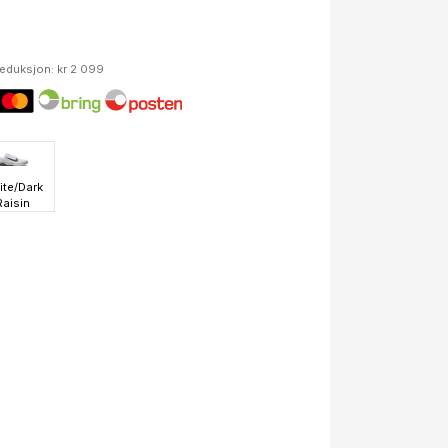
reduksjon: kr 2 099
te/Dark
Raisin