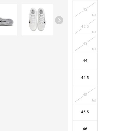
42
42.5
43
44
44.5
45
45.5
46