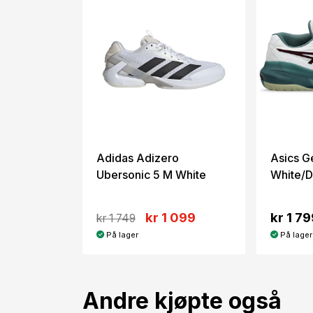
Adidas Adizero
Asics G
Ubersonic 5 M White
White/D
kr 1 099
kr 1 79
kr 1 749
På lager
På lager
Andre kjøpte også