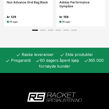
Nox Advance Grid Bag Black
Adidas Performance
Gympåse
kr 129
kr 159
På lager
På lager
Raske leveranser
Ekte produkter
check
check
Prisgaranti
60 dagers åpent kjøp
365 000
check
check
check
fornøyde kunder