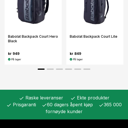
Babolat Backpack Court Hero
Babolat Backpack Court Lite
Black
kr 949
kr 849
På lager
På lager
Raske leveranser
Ekte produkter
check
check
Prisgaranti
60 dagers åpent kjøp
365 000
check
check
check
fornøyde kunder