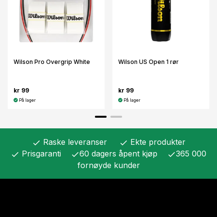
Wilson Pro Overgrip White
Wilson US Open 1 rør
kr 99
kr 99
På lager
På lager
Raske leveranser
Ekte produkter
check
check
Prisgaranti
60 dagers åpent kjøp
365 000
check
check
check
fornøyde kunder