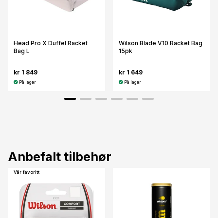
Head Pro X Duffel Racket
Wilson Blade V10 Racket Bag
Bag L
15pk
kr 1 849
kr 1 649
På lager
På lager
Anbefalt tilbehør
Vår favoritt