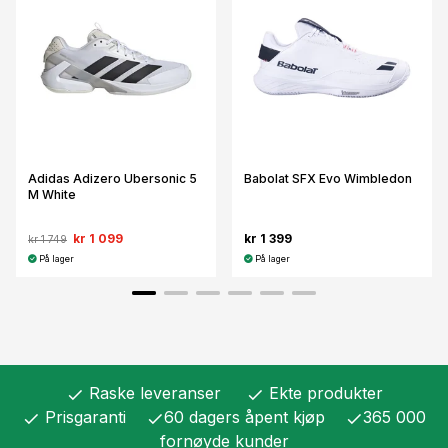
Adidas Adizero Ubersonic 5
Babolat SFX Evo Wimbledon
M White
kr 1 099
kr 1 399
kr 1 749
På lager
På lager
Raske leveranser
Ekte produkter
check
check
Prisgaranti
60 dagers åpent kjøp
365 000
check
check
check
fornøyde kunder