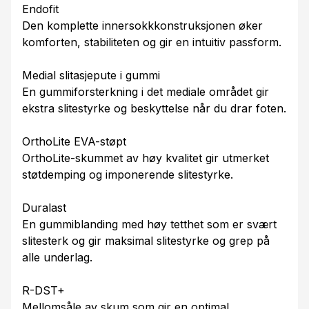
Endofit
Den komplette innersokkkonstruksjonen øker
komforten, stabiliteten og gir en intuitiv passform.
Medial slitasjepute i gummi
En gummiforsterkning i det mediale området gir
ekstra slitestyrke og beskyttelse når du drar foten.
OrthoLite EVA-støpt
OrthoLite-skummet av høy kvalitet gir utmerket
støtdemping og imponerende slitestyrke.
Duralast
En gummiblanding med høy tetthet som er svært
slitesterk og gir maksimal slitestyrke og grep på
alle underlag.
R-DST+
Mellomsåle av skum som gir en optimal