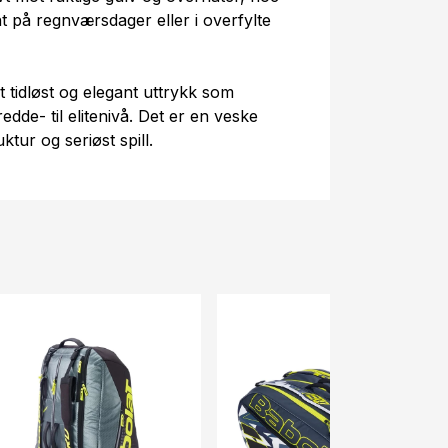
 på regnværsdager eller i overfylte
t tidløst og elegant uttrykk som
bredde- til elitenivå. Det er en veske
ktur og seriøst spill.