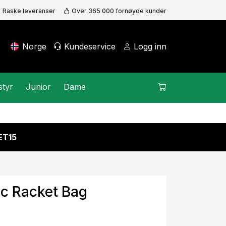
Raske leveranser
Over 365 000 fornøyde kunder
Norge
Kundeservice
Logg inn
styr
Junior
Dame
KET15
ic Racket Bag