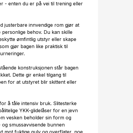
 - enten du er på vei til trening eller
d justerbare innvendige rom gjør at
e personlige behov. Du kan skille
skytte ømfintlig utstyr eller skape
 som gjør bagen like praktisk til
turneringer.
ttstående konstruksjonen står bagen
kket. Dette gir enkel tilgang til
n for at utstyret blir skittent eller
or å tåle intensiv bruk. Slitesterke
litelige YKK-glidelåser for en jevn
som vesken beholder sin form og
n- og smussavvisende bunnen
ivt mot fuktige gulv og overflater, noe