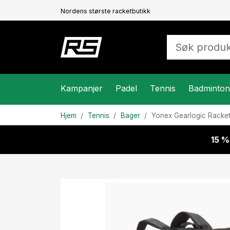
Nordens største racketbutikk
Kampanjer
Padel
Tennis
Badminton
Hjem
Tennis
Bager
Yonex
Gearlogic Racke
15 %