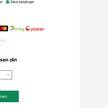
r.
Sikre betalinger
6pcs
lsen din
gnen