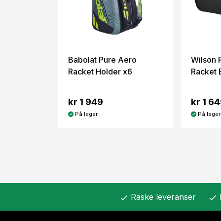
Babolat Pure Aero
Wilson 
Racket Holder x6
Racket 
kr 1 949
kr 1 6
På lager
På lager
Raske leveranser
check
check