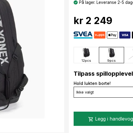
På lager. Leveranse 2-5 dage
kr 2 249
12pcs
9pcs
Tilpass spilloppleve
Hold lukten borte!
Ikke valgt
Legg i handlevo
shopping_cart