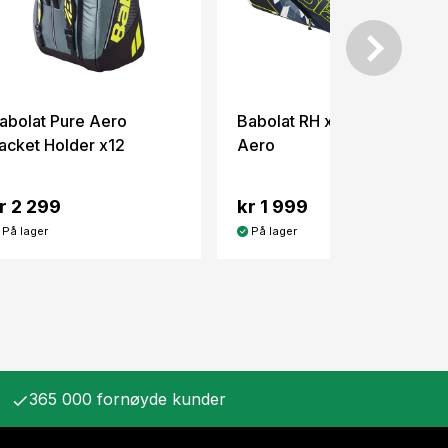
abolat Pure Aero
Babolat RH x12 Pure
acket Holder x12
Aero
r 2 299
kr 1 999
På lager
På lager
365 000 fornøyde kunder
check