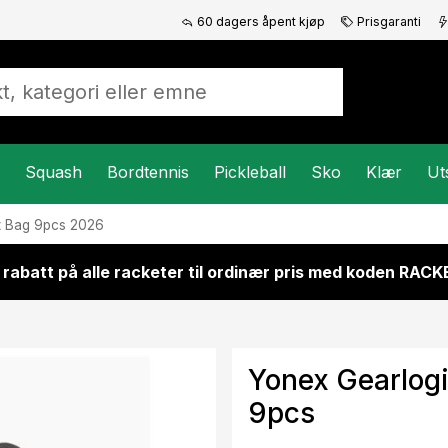
60 dagers åpent kjøp
Prisgaranti
Squash
Bordtennis
Pickleball
Sko
Klær
Ut
t Bag 9pcs 2026
 rabatt på alle racketer til ordinær pris med koden RAC
Yonex Gearlog
9pcs