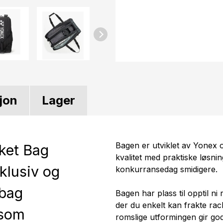
jon
Lager
Bagen er utviklet av Yonex 
ket Bag
kvalitet med praktiske løsni
klusiv og
konkurransedag smidigere.
tbag
Bagen har plass til opptil n
der du enkelt kan frakte rac
 som
romslige utformingen gir god 