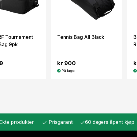
RF Tournament
Tennis Bag All Black
B
Bag 9pk
R
49
kr 900
k
På lager
Ekte produkter
Prisgaranti
60 dagers åpent kjøp
check
check