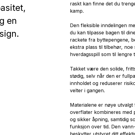
raskt kan finne det du trenger
asitet,
kamp.
g en
Den fleksible inndelingen me
esign.
du kan tilpasse bagen til din
rackete fra byttepengene, be
ekstra plass til tilbehør, noe
hverdagsspill som til lengre 
Takket være den solide, fri
stødig, selv når den er fullpa
innholdet og reduserer risikoe
velter i gangen.
Materialene er nøye utvalgt f
overflater kombineres med på
og sikker åpning, samtidig 
funksjon over tid. Den van
beskytter utstyret ditt effekt