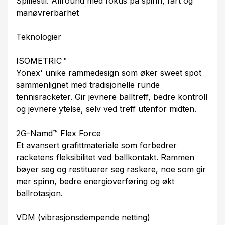
Spillestil: Allround med fokus på spinn, fart og
manøvrerbarhet
Teknologier
ISOMETRIC™
Yonex' unike rammedesign som øker sweet spot
sammenlignet med tradisjonelle runde
tennisracketer. Gir jevnere balltreff, bedre kontroll
og jevnere ytelse, selv ved treff utenfor midten.
2G-Namd™ Flex Force
Et avansert grafittmateriale som forbedrer
racketens fleksibilitet ved ballkontakt. Rammen
bøyer seg og restituerer seg raskere, noe som gir
mer spinn, bedre energioverføring og økt
ballrotasjon.
VDM (vibrasjonsdempende netting)