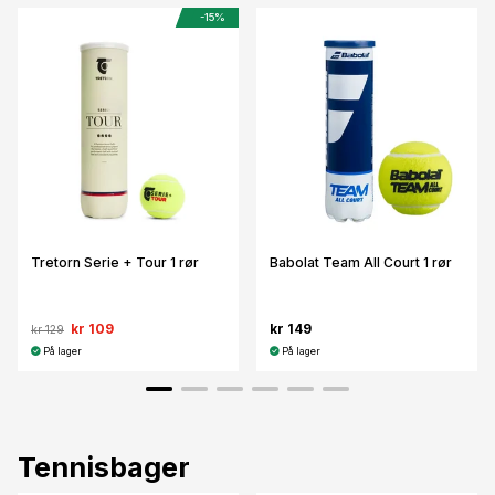
-15%
Tretorn Serie + Tour 1 rør
Babolat Team All Court 1 rør
kr 109
kr 149
kr 129
På lager
På lager
Tennisbager