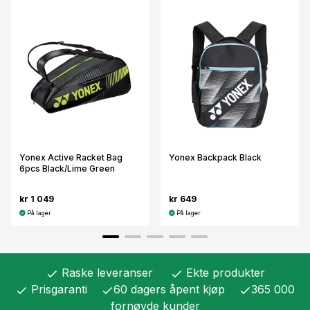
Yonex Active Racket Bag
Yonex Backpack Black
6pcs Black/Lime Green
kr 1 049
kr 649
På lager
På lager
Raske leveranser
Ekte produkter
check
check
Prisgaranti
60 dagers åpent kjøp
365 000
check
check
check
fornøyde kunder