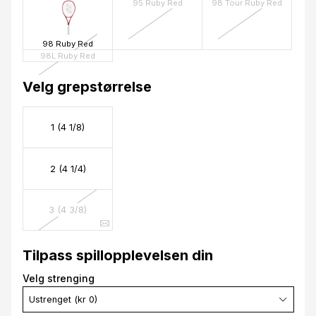
95 Ruby Red
98 Tour Ruby Red
98 Ruby Red
98L Ruby Red
Velg grepstørrelse
1 (4 1/8)
2 (4 1/4)
3 (4 3/8)
Tilpass spillopplevelsen din
Velg strenging
Ustrenget (kr 0)