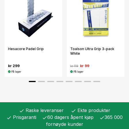
Hesacore Padel Grip
Toalson Ultra Grip 3-pack
White
kr 299
kr 99
kr 119
På lager
På lager
Raske leveranser
Ekte produkter
check
check
Prisgaranti
60 dagers åpent kjøp
365 000
check
check
check
fornøyde kunder