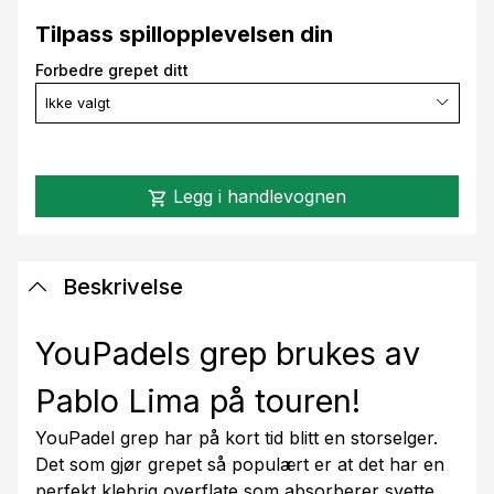
Tilpass spillopplevelsen din
Forbedre grepet ditt
Ikke valgt
Legg i handlevognen
shopping_cart
Beskrivelse
YouPadels grep brukes av
Pablo Lima på touren!
YouPadel grep har på kort tid blitt en storselger.
Det som gjør grepet så populært er at det har en
perfekt klebrig overflate som absorberer svette