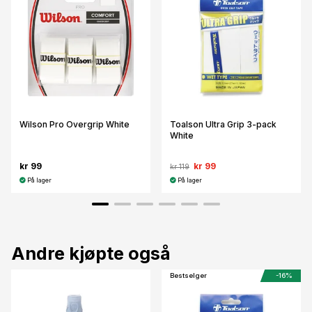
Wilson Pro Overgrip White
Toalson Ultra Grip 3-pack
White
kr 99
kr 99
kr 119
På lager
På lager
Andre kjøpte også
Bestselger
-16%