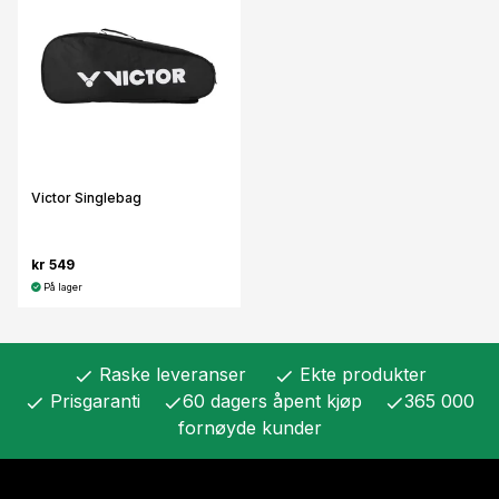
Victor Singlebag
kr 549
På lager
Raske leveranser
Ekte produkter
check
check
Prisgaranti
60 dagers åpent kjøp
365 000
check
check
check
fornøyde kunder