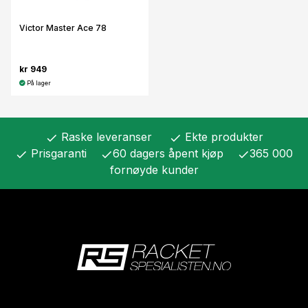
Victor Master Ace 78
kr 949
På lager
Raske leveranser
Ekte produkter
check
check
Prisgaranti
60 dagers åpent kjøp
365 000
check
check
check
fornøyde kunder