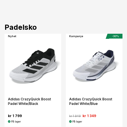
Padelsko
Nyhet
Kampanje
-30%
Adidas CrazyQuick Boost
Adidas CrazyQuick Boost
Padel White/Black
Padel White/Blue
kr 1 799
kr 1 349
kr 1 949
På lager
På lager