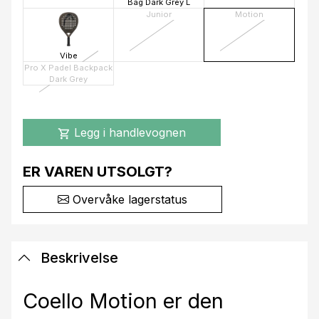
Bag Dark Grey L
Junior
Motion
Vibe
Pro X Padel Backpack
Dark Grey
Legg i handlevognen
shopping_cart
ER VAREN UTSOLGT?
Overvåke lagerstatus
Beskrivelse
Coello Motion er den