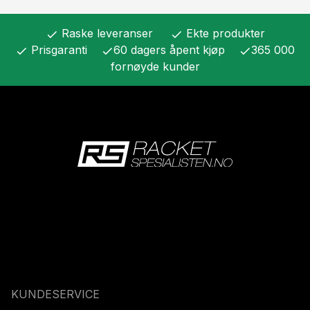
Raske leveranser
Ekte produkter
check
check
Prisgaranti
60 dagers åpent kjøp
365 000
check
check
check
fornøyde kunder
KUNDESERVICE