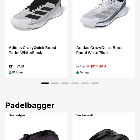
Adidas CrazyQuick Boost
Adidas CrazyQuick Boost
Padel White/Black
Padel White/Blue
kr 1 799
kr 1 349
kr 1 949
På lager
På lager
Padelbagger
Bestselger
Vår favoritt