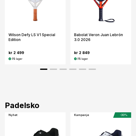
Wilson Defy LS V1 Special
Babolat Veron Juan Lebrón
Edition
3.0 2026
kr 2 499
kr 2 849
På lager
På lager
Padelsko
Nyhet
Kampanje
-30%