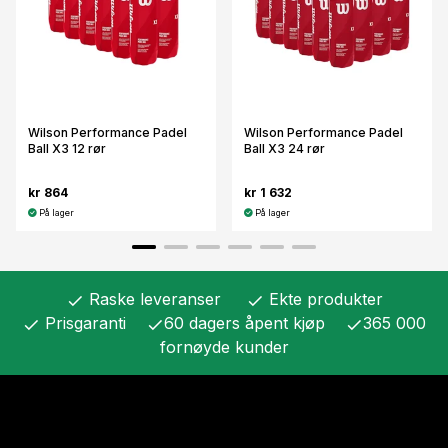
Wilson Performance Padel
Wilson Performance Padel
Ball X3 12 rør
Ball X3 24 rør
kr 864
kr 1 632
På lager
På lager
Raske leveranser
Ekte produkter
check
check
Prisgaranti
60 dagers åpent kjøp
365 000
check
check
check
fornøyde kunder