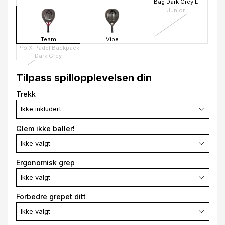
Bag Dark Grey L
Junior
Team
Vibe
Pro X Padel Backpack
Dark Grey
Tilpass spillopplevelsen din
Trekk
Ikke inkludert
Glem ikke baller!
Ikke valgt
Ergonomisk grep
Ikke valgt
Forbedre grepet ditt
Ikke valgt